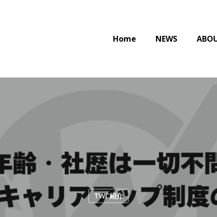
Home
NEWS
ABO
TWC紹介