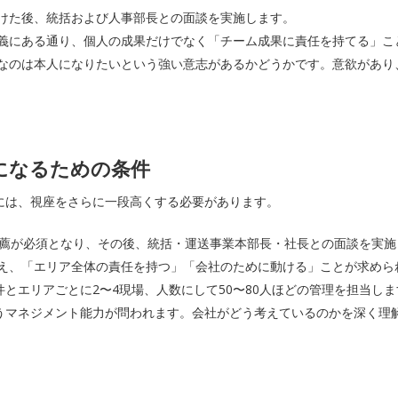
けた後、統括および人事部長との面談を実施します。
義にある通り、個人の成果だけでなく「チーム成果に責任を持てる」こ
なのは本人になりたいという強い意志があるかどうかです。意欲があり
になるための条件
には、視座をさらに一段高くする必要があります。
推薦が必須となり、その後、統括・運送事業本部長・社長との面談を実施
え、「エリア全体の責任を持つ」「会社のために動ける」ことが求めら
件とエリアごとに2〜4現場、人数にして50〜80人ほどの管理を担当し
うマネジメント能力が問われます。会社がどう考えているのかを深く理