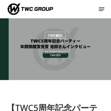
Skip
Menu
to
main
content
TWC紹介
2026年5月8日
【TWC5周年記念パーテ