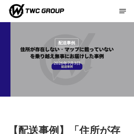
Skip
Menu
to
main
content
配送事例
2026年7月3日
【配送事例】「住所が存