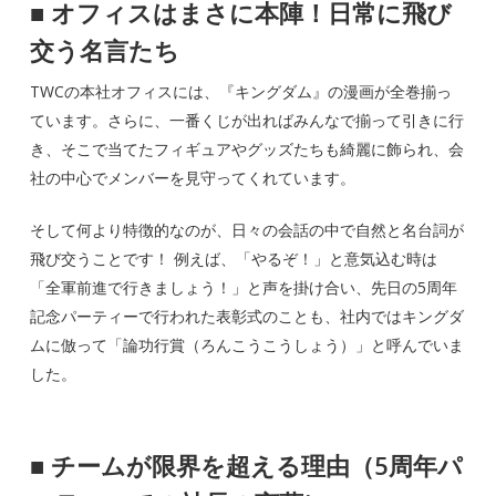
■
オフィスはまさに本陣！日常に飛び
交う名言たち
TWCの本社オフィスには、『キングダム』の漫画が全巻揃っ
ています。さらに、一番くじが出ればみんなで揃って引きに行
き、そこで当てたフィギュアやグッズたちも綺麗に飾られ、会
社の中心でメンバーを見守ってくれています。
そして何より特徴的なのが、日々の会話の中で自然と名台詞が
飛び交うことです！ 例えば、「やるぞ！」と意気込む時は
「全軍前進で行きましょう！」と声を掛け合い、先日の5周年
記念パーティーで行われた表彰式のことも、社内ではキングダ
ムに倣って「論功行賞（ろんこうこうしょう）」と呼んでいま
した。
■
チームが限界を超える理由（5周年パ