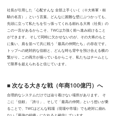
社長が引用した「心配すんな 全部上手くいく（※大将軍・桓
騎の名言）」という言葉。どんなに困難な壁にぶつかっても、
先頭に立って私たちを引っ張ってくれる頼れる大将（社長）の
この一言があるからこそ、TWCは力強く前へ進み続けること
ができます。 そして同時に欠かせないのが、その大将のもと
に集い、肩を並べて共に戦う「最高の仲間たち」の存在です。
トップへの絶対的な信頼と、どんな時も背中を預け合える横の
繋がり。この両方が揃っているからこそ、私たちはチームとし
て限界を超えられると信じています。
■ 次なる大きな戦（年商100億円）へ
合理的なシステムだけでは辿り着けない場所があります。 そ
こに「信頼」「誇り」、そして「最高の仲間」という想いが乗
ることで、TWCはどんな戦場（現場や市場）でも絶対に崩れ
ない『最強の組織』になれると確信しています。