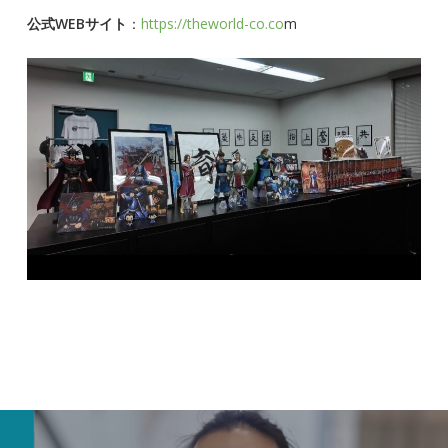
公式WEBサイト
：
https://theworld-co.co
m