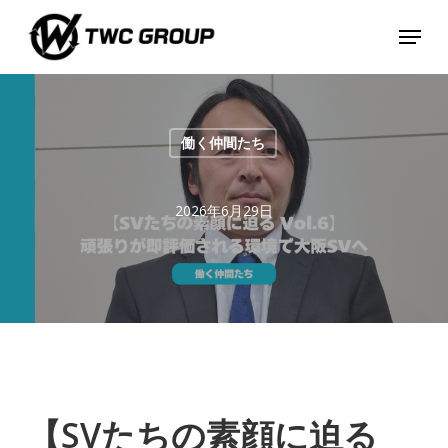
Skip
Menu
to
main
content
働く仲間たち
2026年6月29日
【SVたちの素顔に迫る